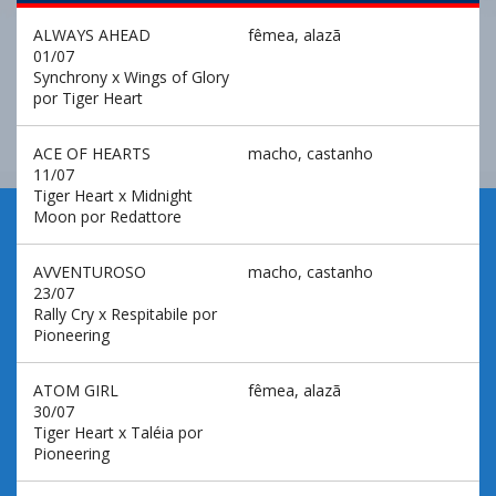
ALWAYS AHEAD
fêmea, alazã
01/07
Synchrony x Wings of Glory
por Tiger Heart
ACE OF HEARTS
macho, castanho
11/07
Tiger Heart x Midnight
Moon por Redattore
AVVENTUROSO
macho, castanho
23/07
Rally Cry x Respitabile por
Pioneering
ATOM GIRL
fêmea, alazã
30/07
Tiger Heart x Taléia por
Pioneering