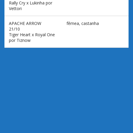
Rally Cry x Lukinha por
Vettori
APACHE ARROW
fêmea, castanha
21/10
Tiger Heart x Royal One
por Tiznow