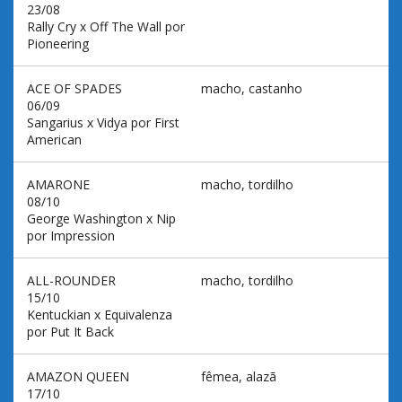
23/08
Rally Cry x Off The Wall por
Pioneering
ACE OF SPADES
macho, castanho
06/09
Sangarius x Vidya por First
American
AMARONE
macho, tordilho
08/10
George Washington x Nip
por Impression
ALL-ROUNDER
macho, tordilho
15/10
Kentuckian x Equivalenza
por Put It Back
AMAZON QUEEN
fêmea, alazã
17/10