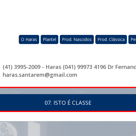
O Haras
Plantel
Prod. Nascidos
Prod. Clássica
Pe
(41) 3995-2009 - Haras (041) 99973 4196 Dr Fernan
haras.santarem@gmail.com
07. ISTO É CLASSE