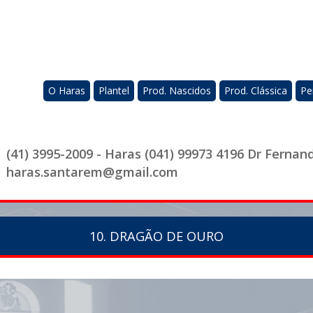
O Haras
Plantel
Prod. Nascidos
Prod. Clássica
Pe
(41) 3995-2009 - Haras (041) 99973 4196 Dr Fernan
haras.santarem@gmail.com
10. DRAGÃO DE OURO