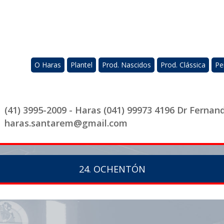
O Haras
Plantel
Prod. Nascidos
Prod. Clássica
Pe
(41) 3995-2009 - Haras (041) 99973 4196 Dr Fernan
haras.santarem@gmail.com
24. OCHENTÓN