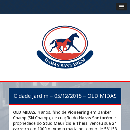
Cidade Jardim – 05/12/2015 – OLD MIDAS
OLD MIDAS
, 4 anos, filho de
Pioneering
em Banker
Champ (Ski Champ), de criação do
Haras Santarém
e
propriedade do
Stud Maurício e Thaís
, venceu sua
2ª
carreira
em 1000 m grama macia no tempo de 56´153