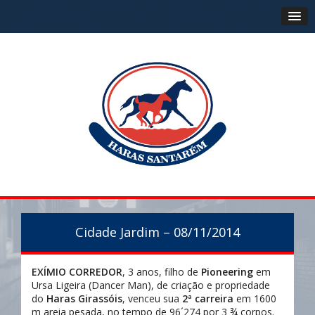
Cidade Jardim – 08/11/2014
EXÍMIO CORREDOR
, 3 anos, filho de
Pioneering
em
Ursa Ligeira (Dancer Man), de criação e propriedade
do
Haras Girassóis
, venceu sua
2ª carreira
em 1600
m areia pesada, no tempo de 96´274 por 3 ¾ corpos.