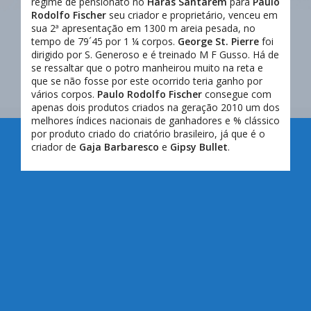
regime de pensionato no
Haras Santarém
para
Paulo
Rodolfo Fischer
seu criador e proprietário, venceu em
sua 2ª apresentação em 1300 m areia pesada, no
tempo de 79´45 por 1 ¼ corpos.
George St. Pierre
foi
dirigido por S. Generoso e é treinado M F Gusso. Há de
se ressaltar que o potro manheirou muito na reta e
que se não fosse por este ocorrido teria ganho por
vários corpos.
Paulo Rodolfo Fischer
consegue com
apenas dois produtos criados na geração 2010 um dos
melhores índices nacionais de ganhadores e % clássico
por produto criado do criatório brasileiro, já que é o
criador de
Gaja Barbaresco
e
Gipsy Bullet
.