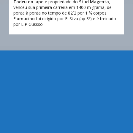
Tadeu do Iapo
e propriedade do
Stud Magenta
,
venceu sua primeira carreira em 1400 m grama, de
ponta à ponta no tempo de 82´2 por 1 ¾ corpos.
Fiumucino
foi dirigido por F. Silva (ap 3ª) e é treinado
por E P Gussso.