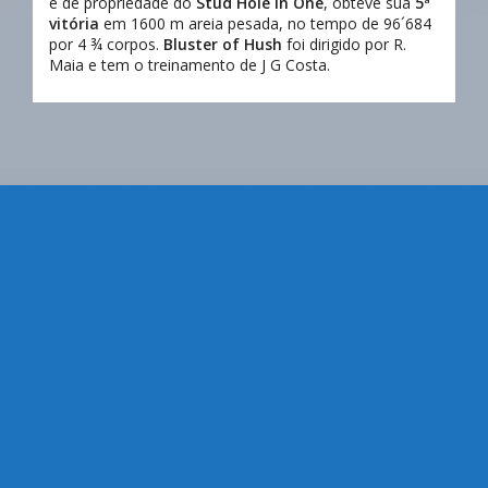
e de propriedade do
Stud Hole In One
, obteve sua
5ª
vitória
em 1600 m areia pesada, no tempo de 96´684
por 4 ¾ corpos.
Bluster of Hush
foi dirigido por R.
Maia e tem o treinamento de J G Costa.