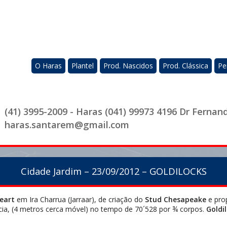
O Haras
Plantel
Prod. Nascidos
Prod. Clássica
Pe
(41) 3995-2009 - Haras (041) 99973 4196 Dr Fernan
haras.santarem@gmail.com
Cidade Jardim – 23/09/2012 – GOLDILOCKS
eart
em Ira Charrua (Jarraar), de criação do
Stud Chesapeake
e pro
, (4 metros cerca móvel) no tempo de 70´528 por ¾ corpos.
Goldi