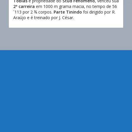
Tobias
e propriedade do
Stud Fenômeno
, venceu sua
2ª carreira
em 1000 m grama macia, no tempo de 56
´113 por 2 ¾ corpos.
Parte Tinindo
foi dirigido por R.
Araújo e é treinado por J. César.