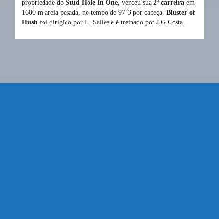
propriedade do
Stud Hole In One
, venceu sua
2ª carreira
em
1600 m areia pesada, no tempo de 97´3 por cabeça.
Bluster of
Hush
foi dirigido por L. Salles e é treinado por J G Costa.