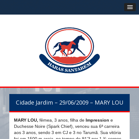
Cidade Jardim – 29/06/2009 – MARY LOU
MARY LOU,
fêmea, 3 anos, filha de
Impression
e
Duchesse Noire (Spark Chief), venceu sua 6ª carreira
aos 3 anos, sendo 3 em CJ e 3 no Tarumã. Sua vitória
foi em 1500 m areia, no tempo de 91’3 por 1 ¾ corpos