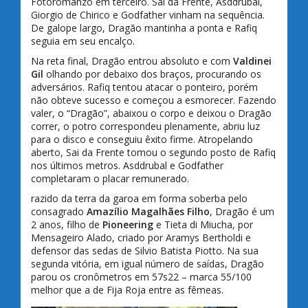
Fotoromanzo em terceiro. Sai da Frente, Asddrubal,
Giorgio de Chirico e Godfather vinham na sequência.
De galope largo, Dragão mantinha a ponta e Rafiq
seguia em seu encalço.
Na reta final, Dragão entrou absoluto e com
Valdinei
Gil
olhando por debaixo dos braços, procurando os
adversários. Rafiq tentou atacar o ponteiro, porém
não obteve sucesso e começou a esmorecer. Fazendo
valer, o “Dragão”, abaixou o corpo e deixou o Dragão
correr, o potro correspondeu plenamente, abriu luz
para o disco e conseguiu êxito firme. Atropelando
aberto, Sai da Frente tomou o segundo posto de Rafiq
nos últimos metros. Asddrubal e Godfather
completaram o placar remunerado.
razido da terra da garoa em forma soberba pelo
consagrado
Amazílio Magalhães Filho
, Dragão é um
2 anos, filho de
Pioneering
e Tieta di Miucha, por
Mensageiro Alado, criado por Aramys Bertholdi e
defensor das sedas de Silvio Batista Piotto. Na sua
segunda vitória, em igual número de saídas, Dragão
parou os cronômetros em 57s22 – marca 55/100
melhor que a de Fija Roja entre as fêmeas.