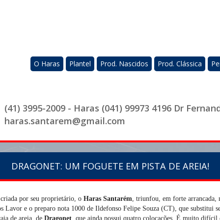
O Haras
Plantel
Prod. Nascidos
Prod. Clássica
Pe
(41) 3995-2009 - Haras (041) 99973 4196 Dr Fernan
haras.santarem@gmail.com
DRAGONET: UM FOGUETE EM PISTA DE AREIA!
criada por seu proprietário, o
Haras Santarém
, triunfou, em forte arrancada,
os Lavor e o preparo nota 1000 de Ildefonso Felipe Souza (CT), que substitui s
raia de areia, de
Dragonet
, que ainda possui quatro colocações. É muito difícil