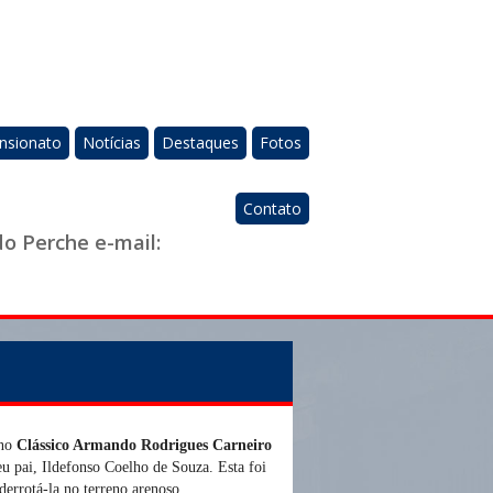
nsionato
Notícias
Destaques
Fotos
Contato
do Perche e-mail:
 no
Clássico Armando Rodrigues Carneiro
eu pai, Ildefonso Coelho de Souza. Esta foi
 derrotá-la no terreno arenoso.