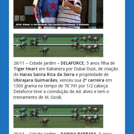
26/11 – Cidade Jardim –
DELAFORCE
, 5 anos filha de
Tiger Heart
em Itabanera por Dubai Dust, de criação
do
Haras Santa Rita da Serra
e propriedade de
Ubirajara Guimarâes
, venceu sua
2ª carreira
em
1300 grama no tempo de 76´741 por 1/2 cabeça.
Delaforce teve a conndução de Ad. alves e tem o
treinamento de M. Gosik.
26/11 – Cidade Jardim –
RAINHA BARBARA,
3 anos