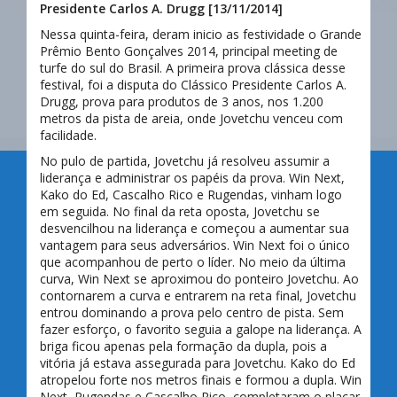
Presidente Carlos A. Drugg
[13/11/2014]
Nessa quinta-feira, deram inicio as festividade o Grande
Prêmio Bento Gonçalves 2014, principal meeting de
turfe do sul do Brasil. A primeira prova clássica desse
festival, foi a disputa do Clássico Presidente Carlos A.
Drugg, prova para produtos de 3 anos, nos 1.200
metros da pista de areia, onde Jovetchu venceu com
facilidade.
No pulo de partida, Jovetchu já resolveu assumir a
liderança e administrar os papéis da prova. Win Next,
Kako do Ed, Cascalho Rico e Rugendas, vinham logo
em seguida. No final da reta oposta, Jovetchu se
desvencilhou na liderança e começou a aumentar sua
vantagem para seus adversários. Win Next foi o único
que acompanhou de perto o líder. No meio da última
curva, Win Next se aproximou do ponteiro Jovetchu. Ao
contornarem a curva e entrarem na reta final, Jovetchu
entrou dominando a prova pelo centro de pista. Sem
fazer esforço, o favorito seguia a galope na liderança. A
briga ficou apenas pela formação da dupla, pois a
vitória já estava assegurada para Jovetchu. Kako do Ed
atropelou forte nos metros finais e formou a dupla. Win
Next, Rugendas e Cascalho Rico, completaram o placar.