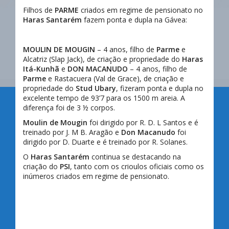
Filhos de
PARME
criados em regime de pensionato no
Haras Santarém
fazem ponta e dupla na Gávea:
MOULIN DE MOUGIN
– 4 anos, filho de
Parme
e
Alcatriz (Slap Jack), de criação e propriedade do
Haras
Itá-Kunhã
e
DON MACANUDO
– 4 anos, filho de
Parme
e Rastacuera (Val de Grace), de criação e
propriedade do
Stud Ubary
, fizeram ponta e dupla no
excelente tempo de 93’7 para os 1500 m areia. A
diferença foi de 3 ½ corpos.
Moulin de Mougin
foi dirigido por R. D. L Santos e é
treinado por J. M B. Aragão e
Don Macanudo
foi
dirigido por D. Duarte e é treinado por R. Solanes.
O
Haras Santarém
continua se destacando na
criação do
PSI
, tanto com os crioulos oficiais como os
inúmeros criados em regime de pensionato.