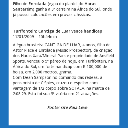
Filho de
Enrolada
(égua do plantel do
Haras
Santarém
) ganha a 3ª carreira na África do Sul, onde
já possui colocações em provas clássicas.
Turffontein: Cantiga de Luar vence handicap
17/01/2009 – 15h54min
A égua brasileira CANTIGA DE LUAR, 4 anos, filha de
Astor Place e Enrolada (Music Prospector), de criação
dos Haras Xará/Mineral Park e propriedade de Ansfield
Sports, venceu o 5º páreo de hoje, em Turffontein, na
África do Sul, um forte handicap com R 100,000 de
bolsa, em 2.000 metros, grama.
Com Dean Sampson no comando das rédeas, a
pensionista de C.Spies, cruzou o espelho com
vantagem de 1/2 corpo sobre SOFALA, na marca de
2:08.29. Esta foi sua 3ª vitória em 21 atuações.
Fonte: site Raia Leve