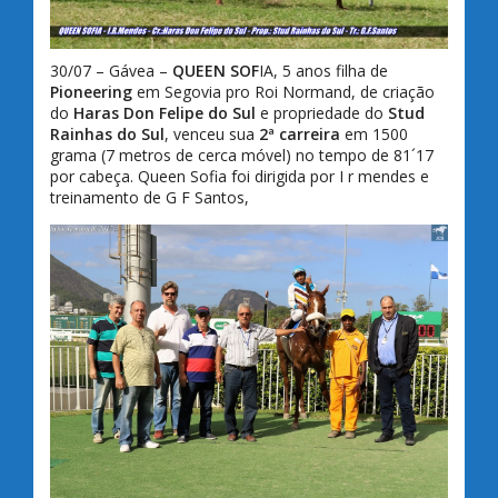
30/07 – Gávea –
QUEEN SOF
IA, 5 anos filha de
Pioneering
em Segovia pro Roi Normand, de criação
do
Haras Don Felipe do Sul
e propriedade do
Stud
Rainhas do Sul
, venceu sua
2ª carreira
em 1500
grama (7 metros de cerca móvel) no tempo de 81´17
por cabeça. Queen Sofia foi dirigida por I r mendes e
treinamento de G F Santos,