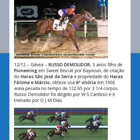
12/12 – Gávea –
RUSSO DEMOLIDOR
, 5 anos filho de
Pioneering
em Sweet Biscuit por Baynoun, de criação
do
Haras São José da Serra
e propriedade do
Haras
Fátima e Márcio
, obteve usa
6ª vitória
em 1900
areia pesada no tempo de 122´65 por 3 1/4 corpos.
Russo Demolidor foi dirigido por W S Cardoso e é
treinado por O J M Dias.