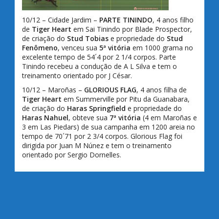
10/12 – Cidade Jardim –
PARTE TININDO
, 4 anos filho
de
Tiger Heart
em Sai Tinindo por Blade Prospector,
de criação do
Stud Tobias
e propriedade do
Stud
Fenômeno
, venceu sua
5ª vitória
em 1000 grama no
excelente tempo de 54´4 por 2 1/4 corpos. Parte
Tinindo recebeu a condução de A L Silva e tem o
treinamento orientado por J César.
10/12 – Maroñas –
GLORIOUS FLAG
, 4 anos filha de
Tiger Heart
em Summerville por Pitu da Guanabara,
de criação do
Haras Springfield
e propriedade do
Haras Nahuel
, obteve sua
7ª vitória
(4 em Maroñas e
3 em Las Piedars) de sua campanha em 1200 areia no
tempo de 70´71 por 2 3/4 corpos. Glorious Flag foi
dirigida por Juan M Núnez e tem o treinamento
orientado por Sergio Dornelles.