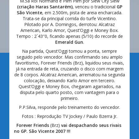
M.5a Roi Normand e Plim Plim por Slew City Slew
(
criação Haras Santarém
)
, venceu o tradicional
GP
São Vicente
, em 2.500m, pista de areia encharcada.
Trata-se da principal corrida do turfe Vicentino.
Pilotado por A. Domingos, derrotou: Alcatraz
American, Karlo Amor, Quest’Oggi e Money Box.
Tempo : 2´43″0, ficando apenas (5/10) do recorde de
Emerald Gun
.
Na partida, Quest’Oggi tomou a ponta, sempre
seguido pelo vencedor. Mas confirmando seu amplo
favoritismo, Forever Friends (Brz), liquidou seus rivais,
já na entrada de reta, cruzando o disco com margem
de 8 corpos. Alcatraz American, arrematou na segunda
colocação, deixando Karlo Amor em terceiro.
Quest’Oggi e Money Box, chegaram agarrados, na
disputa pelo quarto posto, com vantagem para o
primeiro.
P.P.Silva, responde pelo treinamento do vencedor.
Fotos : Reprodução TV Jockey / Paulo Bzerra Jr.
Forever Friends
(Brz)
vai despachando seus rivais
no GP. São Vicente 2007 !!!