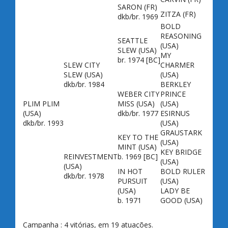
SARON
(FR)
ZITZA
(FR)
dkb/br. 1969
BOLD
REASONING
SEATTLE
(USA)
SLEW
(USA)
MY
br. 1974 [BC]
SLEW CITY
CHARMER
SLEW
(USA)
(USA)
dkb/br. 1984
BERKLEY
WEBER CITY
PRINCE
PLIM PLIM
MISS
(USA)
(USA)
(USA)
dkb/br. 1977
ESIRNUS
dkb/br. 1993
(USA)
GRAUSTARK
KEY TO THE
(USA)
MINT
(USA)
KEY BRIDGE
REINVESTMENT
b. 1969 [BC]
(USA)
(USA)
IN HOT
BOLD RULER
dkb/br. 1978
PURSUIT
(USA)
(USA)
LADY BE
b. 1971
GOOD
(USA)
Campanha : 4 vitórias, em 19 atuações.