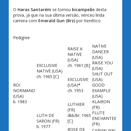
O
Haras Santarém
se tornou
bicampeão
desta
prova, já que na sua última versão, venceu linda
carreira com
Emerald Gun (Brz)
por Kenético.
Pedigree
NATIVE
RAISE A
DANCER
NATIVE
(USA)
(USA)
RAISE YOU
EXCLUSIVE
ch. 1961 [B]
(USA)
NATIVE
(USA)
SHUT OUT
ch. 1965 [C]
EXCLUSIVE
(USA)
ROI
(USA)
*
GOOD
NORMAND
ch. 1953
EXAMPLE
(USA)
(USA)
b. 1983
KLAIRON
LUTHIER
(FR)
(FR)
FLUTE
LUTH DE
dkb/br. 1965
ENCHANTEE
SARON
(FR)
[C]
(FR)
b. 1977
ROSE DE
CARVIN
(FR)