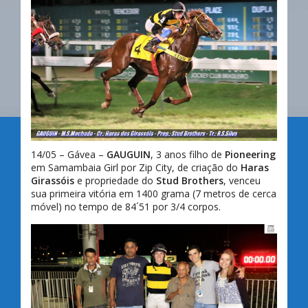
14/05 – Gávea –
GAUGUIN
, 3 anos filho de
Pioneering
em Samambaia Girl por Zip City, de criação do
Haras
Girassóis
e propriedade do
Stud Brothers
, venceu
sua primeira vitória em 1400 grama (7 metros de cerca
móvel) no tempo de 84´51 por 3/4 corpos.