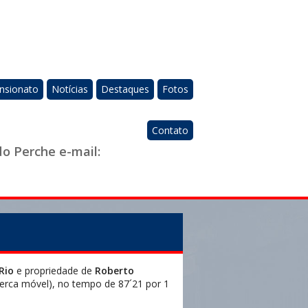
nsionato
Notícias
Destaques
Fotos
Contato
do Perche e-mail:
Rio
e propriedade de
Roberto
erca móvel), no tempo de 87´21 por 1