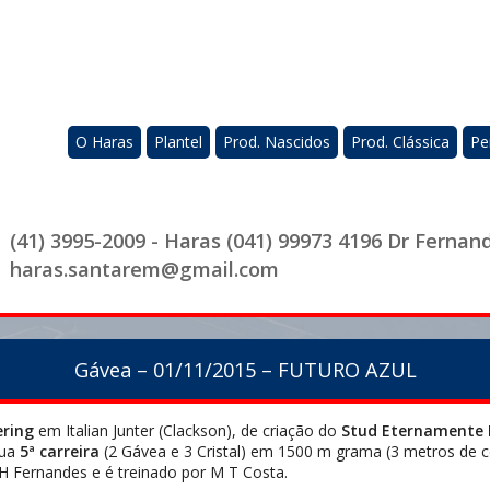
O Haras
Plantel
Prod. Nascidos
Prod. Clássica
Pe
(41) 3995-2009 - Haras (041) 99973 4196 Dr Fernan
haras.santarem@gmail.com
Gávea – 01/11/2015 – FUTURO AZUL
ering
em Italian Junter (Clackson), de criação do
Stud Eternamente 
sua
5ª carreira
(2 Gávea e 3 Cristal) em 1500 m grama (3 metros de c
r H Fernandes e é treinado por M T Costa.