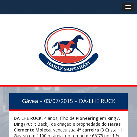
Gávea – 03/07/2015 – DÁ-LHE RUCK
DÁ-LHE RUCK
, 4 anos, filho de
Pioneering
em Ring A
Ding (Put It Back), de criação e propriedade do
Haras
Clemente Moleta
, venceu sua
4ª carreira
(3 Cristal, 1
Gávea) em 1100 m areia, no tempo de 66´75 por 1 ½