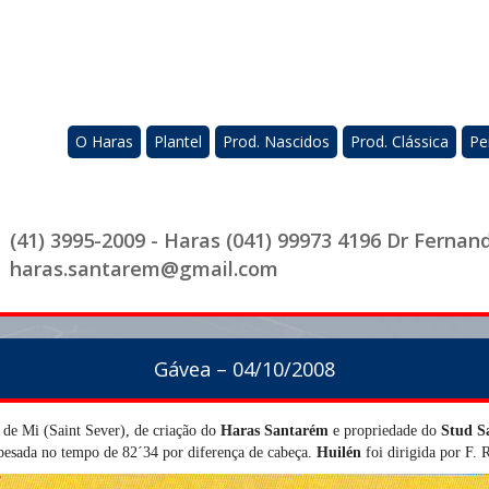
O Haras
Plantel
Prod. Nascidos
Prod. Clássica
Pe
(41) 3995-2009 - Haras (041) 99973 4196 Dr Fernan
haras.santarem@gmail.com
Gávea – 04/10/2008
de Mi (Saint Sever), de criação do
Haras Santarém
e propriedade do
Stud S
pesada no tempo de 82´34 por diferença de cabeça.
Huilén
foi dirigida por F. R