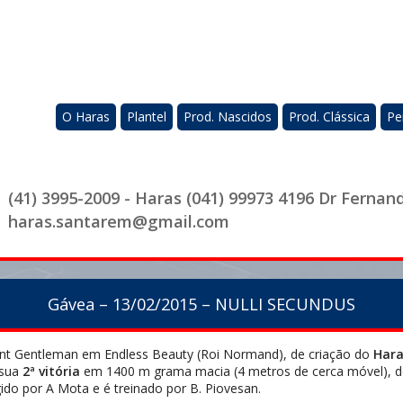
O Haras
Plantel
Prod. Nascidos
Prod. Clássica
Pe
(41) 3995-2009 - Haras (041) 99973 4196 Dr Fernan
haras.santarem@gmail.com
Gávea – 13/02/2015 – NULLI SECUNDUS
Giant Gentleman em Endless Beauty (Roi Normand), de criação do
Hara
 sua
2ª vitória
em 1400 m grama macia (4 metros de cerca móvel), d
igido por A Mota e é treinado por B. Piovesan.