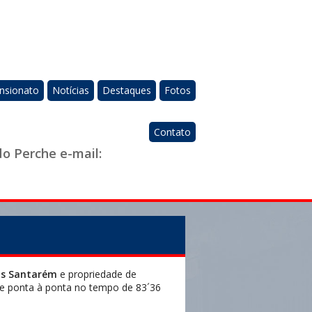
nsionato
Notícias
Destaques
Fotos
Contato
do Perche e-mail:
s Santarém
e propriedade de
e ponta à ponta no tempo de 83´36