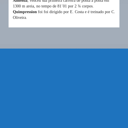
Almeida
, venceu sua primeira carreira de ponta à ponta em
1300 m areia, no tempo de 81´01 por 2 ¾ corpos.
Quimpression
foi foi dirigido por E. Costa e é treinado por C.
Oliveira.