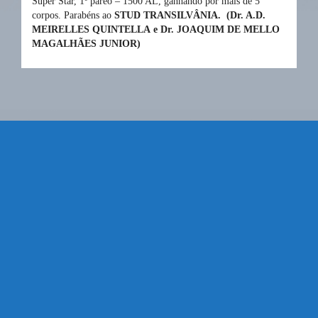
Super Star, 1º páreo – 1500 AL, ganhando por mais de
5
corpos. Parabéns ao
STUD TRANSILVÂNIA.
(
Dr. A.D.
MEIRELLES QUINTELLA e Dr. JOAQUIM DE MELLO
MAGALHÃES JUNIOR)