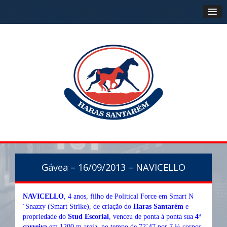
Gávea – 16/09/2013 – NAVICELLO
NAVICELLO
, 4 anos, filho de Political Force em Smart N
´Snazzy (Smart Strike), de criação do
Haras Santarém
e
propriedade do
Stud Escorial
, venceu de ponta à ponta sua
4ª
carreira
em 1200 m areia, no tempo de 72´47 por 7 ¼ corpos.