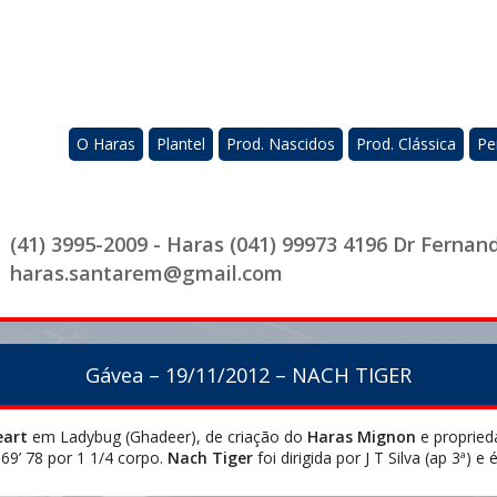
O Haras
Plantel
Prod. Nascidos
Prod. Clássica
Pe
(41) 3995-2009 - Haras (041) 99973 4196 Dr Fernan
haras.santarem@gmail.com
Gávea – 19/11/2012 – NACH TIGER
eart
em Ladybug (Ghadeer), de criação do
Haras Mignon
e proprie
9’ 78 por 1 1/4 corpo.
Nach Tiger
foi dirigida por J T Silva (ap 3ª) e 