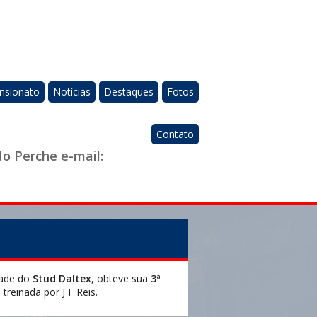
nsionato
Notícias
Destaques
Fotos
Contato
do Perche e-mail:
dade do
Stud Daltex
, obteve sua
3ª
é treinada por J F Reis.