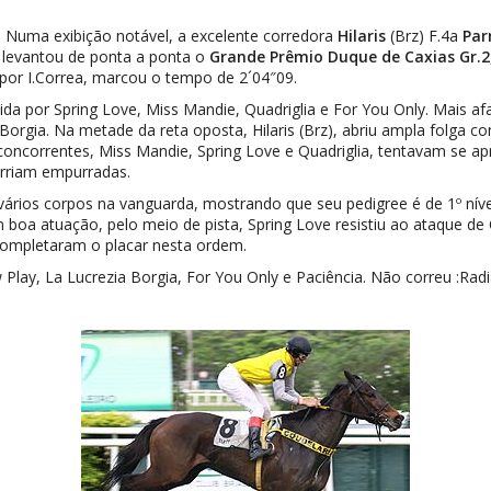
 Numa exibição notável, a excelente corredora
Hilaris
(Brz) F.4a
Pa
, levantou de ponta a ponta o
Grande Prêmio Duque de Caxias Gr.2
 por I.Correa, marcou o tempo de 2´04″09.
eguida por Spring Love, Miss Mandie, Quadriglia e For You Only. Mais 
 Borgia. Na metade da reta oposta, Hilaris (Brz), abriu ampla folga co
as concorrentes, Miss Mandie, Spring Love e Quadriglia, tentavam se 
rriam empurradas.
om vários corpos na vanguarda, mostrando que seu pedigree é de 1º nív
boa atuação, pelo meio de pista, Spring Love resistiu ao ataque de 
 completaram o placar nesta ordem.
Play, La Lucrezia Borgia, For You Only e Paciência. Não correu :Radi