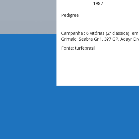
1987
Pedigree
Campanha : 6 vitórias (2ª clássica), 
Grimaldi Seabra Gr.1. 3?7 GP. Adayr Eir
Fonte:
turfebrasil
Júlio M