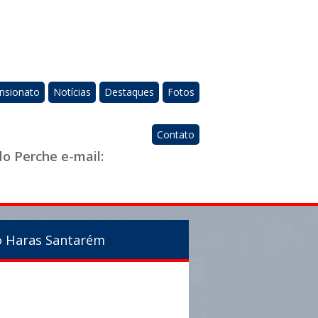
nsionato
Notícias
Destaques
Fotos
Contato
do Perche e-mail:
ão Haras Santarém