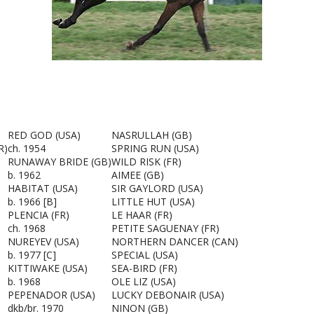
RED GOD
(USA)
NASRULLAH
(GB)
R)
ch. 1954
SPRING RUN
(USA)
RUNAWAY BRIDE
(GB)
WILD RISK
(FR)
b. 1962
AIMEE
(GB)
HABITAT
(USA)
SIR GAYLORD
(USA)
b. 1966 [B]
LITTLE HUT
(USA)
PLENCIA
(FR)
LE HAAR
(FR)
ch. 1968
PETITE SAGUENAY
(FR)
NUREYEV
(USA)
NORTHERN DANCER
(CAN)
b. 1977 [C]
SPECIAL
(USA)
KITTIWAKE
(USA)
SEA-BIRD
(FR)
b. 1968
OLE LIZ
(USA)
PEPENADOR
(USA)
LUCKY DEBONAIR
(USA)
dkb/br. 1970
NINON
(GB)