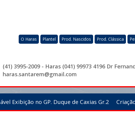
O Haras
Plantel
Prod. Nascidos
Prod. Clássica
Pe
(41) 3995-2009 - Haras (041) 99973 4196 Dr Fernan
haras.santarem@gmail.com
Notável Exibição no GP. Duque de Caxias Gr.2 Criaç