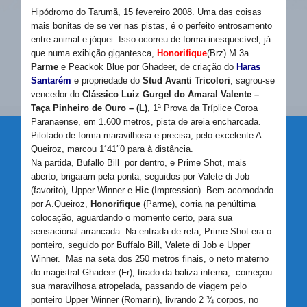
Hipódromo do Tarumã, 15 fevereiro 2008. Uma das coisas
mais bonitas de se ver nas pistas, é o perfeito entrosamento
entre animal e jóquei. Isso ocorreu de forma inesquecível, já
que numa exibição gigantesca,
Honorifique
(Brz) M.3a
Parme
e Peackok Blue por Ghadeer, de criação do
Haras
Santarém
e propriedade do
Stud Avanti Tricolori
, sagrou-se
vencedor do
Clássico Luiz Gurgel do Amaral Valente –
Taça Pinheiro de Ouro – (L)
, 1ª Prova da Tríplice Coroa
Paranaense, em 1.600 metros, pista de areia encharcada.
Pilotado de forma maravilhosa e precisa, pelo excelente A.
Queiroz, marcou 1´41″0 para à distância.
Na partida, Bufallo Bill por dentro, e Prime Shot, mais
aberto, brigaram pela ponta, seguidos por Valete di Job
(favorito), Upper Winner e
Hic
(Impression). Bem acomodado
por A.Queiroz,
Honorifique
(Parme), corria na penúltima
colocação, aguardando o momento certo, para sua
sensacional arrancada. Na entrada de reta, Prime Shot era o
ponteiro, seguido por Buffalo Bill, Valete di Job e Upper
Winner. Mas na seta dos 250 metros finais, o neto materno
do magistral Ghadeer (Fr), tirado da baliza interna, começou
sua maravilhosa atropelada, passando de viagem pelo
ponteiro Upper Winner (Romarin), livrando 2 ¾ corpos, no