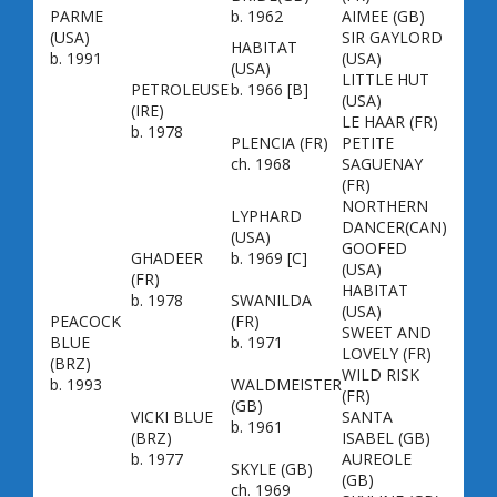
PARME
b. 1962
AIMEE
(GB)
(USA)
SIR GAYLORD
HABITAT
b. 1991
(USA)
(USA)
LITTLE HUT
PETROLEUSE
b. 1966 [B]
(USA)
(IRE)
LE HAAR
(FR)
b. 1978
PLENCIA
(FR)
PETITE
ch. 1968
SAGUENAY
(FR)
NORTHERN
LYPHARD
DANCER
(CAN)
(USA)
GOOFED
GHADEER
b. 1969 [C]
(USA)
(FR)
HABITAT
b. 1978
SWANILDA
(USA)
PEACOCK
(FR)
SWEET AND
BLUE
b. 1971
LOVELY
(FR)
(BRZ)
WILD RISK
b. 1993
WALDMEISTER
(FR)
(GB)
VICKI BLUE
SANTA
b. 1961
(BRZ)
ISABEL
(GB)
b. 1977
AUREOLE
SKYLE
(GB)
(GB)
ch. 1969