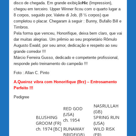
disco de chegada. Em grande exibição
Hic
(Impression),
chegou em terceiro. Upper Winner ficou com o quarto lugar a
8 corpos, seguido por, Valete di Job, (8 ½ corpos) que
completou o placar. Chegaram à seguir : Bunny, Bufallo Bill e
Timbros.
Pela forma que venceu, Honorifique, deixa bem claro, que vai
dar muitas alegrias. Um prêmio ao seu proprietário Rômulo
Augusto Ewald, por seu amor, dedicação e respeito ao seu
grande corredor !!!
Márcio Ferreira Gusso, dedicado e competente profissional,
responde pelo treinamento do campeão !!!
Foto : Allan C. Pinto
A.Queiroz vibra com Honorifique (Brz) – Entrosamento
Perfeito !!!
Pedigree
NASRULLAH
RED GOD
(GB)
(USA)
BLUSHING
SPRING RUN
ch. 1954
GROOM
(FR)
(USA)
ch. 1974 [BC]
RUNAWAY
WILD RISK
BRIDE
(GB)
(FR)