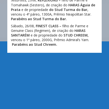
REFLEXIONS –
filho de Parme e
Sexta-feira, 25/08,
Tomahawk (Sestero), de criação do
HARAS Águia de
Prata
e de propriedade
do Stud Turma do Bar,
venceu o 4º páreo, 1300A, Prêmio Neapolitan Star.
Parabéns ao Stud Turma do Bar.
Sábado, 26/08,
FINEST CLASS –
filho de
Parme e
Genuine Class (Regimen)
, de criação do
HARAS
SANTARÉM
e de propriedade do
STUD CHREEM,
venceu o 1º páreo, 2000G, Prêmio Admiral’s Yarn.
Parabéns ao Stud Chreem.