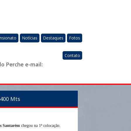
nsionato
Notícias
Destaques
Fotos
Contato
do Perche e-mail:
1400 Mts
s Santarém
chegou na 1ª colocação.