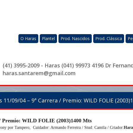
O Haras
Plantel
Prod. Nascidos
Prod. Clássica
Pe
(41) 3995-2009 - Haras (041) 99973 4196 Dr Fernan
haras.santarem@gmail.com
 11/09/04 – 9ª Carrera / Premio: WILD FOLIE (2003)
 / Premio: WILD FOLIE (2003)1400 Mts
rony por Tampero, Cuidador: Armando Ferreira / Stud: Camila / Criador:
Hara