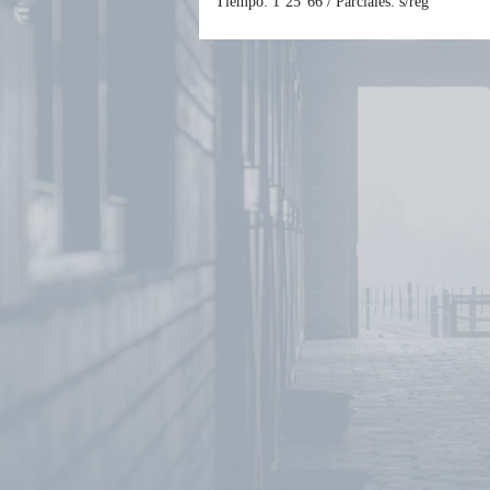
Tiempo: 1’25”66 / Parciales: s/reg