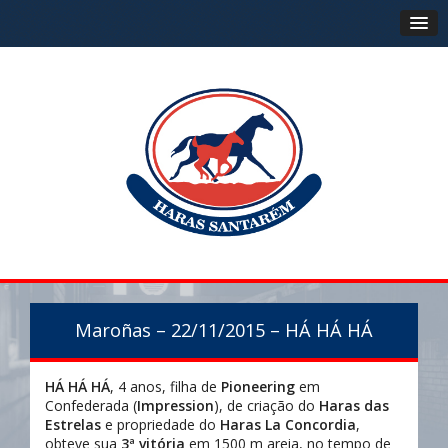
Maroñas – 22/11/2015 – HÁ HÁ HÁ
HÁ HÁ HÁ
, 4 anos, filha de
Pioneering
em
Confederada (
Impression
), de criação do
Haras das
Estrelas
e propriedade do
Haras La Concordia
,
obteve sua
3ª vitória
em 1500 m areia, no tempo de