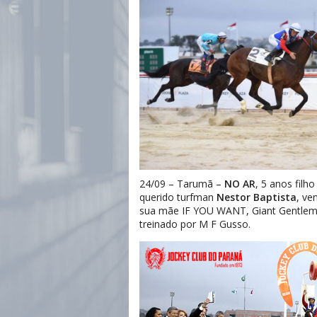
24/09 – Tarumã –
NO AR
, 5 anos filh
querido turfman
Nestor Baptista
, ve
sua mãe IF YOU WANT, Giant Gentleman
treinado por M F Gusso.