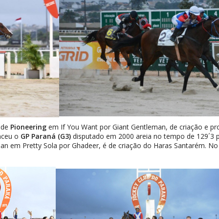
o de
Pioneering
em If You Want por Giant Gentleman, de criação e p
nceu o
GP Paraná (G3)
disputado em 2000 areia no tempo de 129´3 po
 em Pretty Sola por Ghadeer, é de criação do Haras Santarém. No Ar