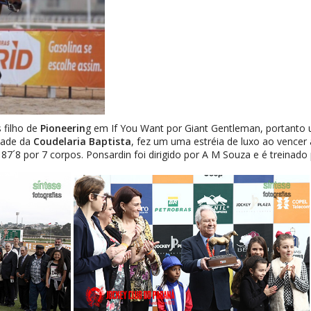
s filho de
Pioneerin
g em If You Want por Giant Gentleman, portanto 
edade da
Coudelaria Baptista
, fez um uma estréia de luxo ao vencer a
7´8 por 7 corpos. Ponsardin foi dirigido por A M Souza e é treinado