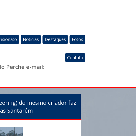
nsionato
Notícias
Destaques
Fotos
Contato
do Perche e-mail:
eering) do mesmo criador faz
ras Santarém