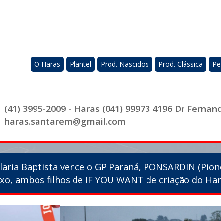
O Haras
Plantel
Prod. Nascidos
Prod. Clássica
Pe
(41) 3995-2009 - Haras (041) 99973 4196 Dr Fernan
haras.santarem@gmail.com
laria Baptista vence o GP Paraná, PONSARDIN (Pion
luxo, ambos filhos de IF YOU WANT de criação do Ha