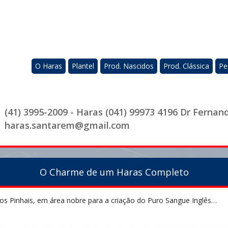
O Haras
Plantel
Prod. Nascidos
Prod. Clássica
Pe
(41) 3995-2009 - Haras (041) 99973 4196 Dr Fernan
haras.santarem@gmail.com
O Charme de um Haras Completo
os Pinhais, em área nobre para a criação do Puro Sangue Inglês…