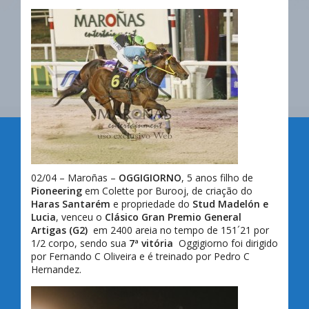
02/04 – Maroñas –
OGGIGIORNO
, 5 anos filho de
Pioneering
em Colette por Burooj, de criação do
Haras Santarém
e propriedade do
Stud Madelón
e
Lucia
, venceu o
Clásico Gran Premio General
Artigas (G2)
em 2400 areia no tempo de 151´21 por
1/2 corpo, sendo sua
7ª vitória
Oggigiorno foi dirigido
por Fernando C Oliveira e é treinado por Pedro C
Hernandez.