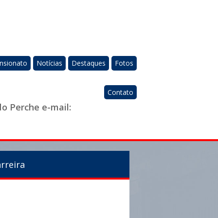
nsionato
Notícias
Destaques
Fotos
Contato
do Perche e-mail:
rreira