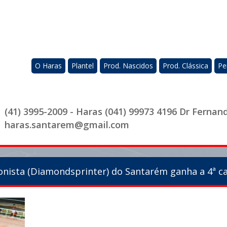
O Haras
Plantel
Prod. Nascidos
Prod. Clássica
Pe
(41) 3995-2009 - Haras (041) 99973 4196 Dr Fernan
haras.santarem@gmail.com
onista (Diamondsprinter) do Santarém ganha a 4ª ca