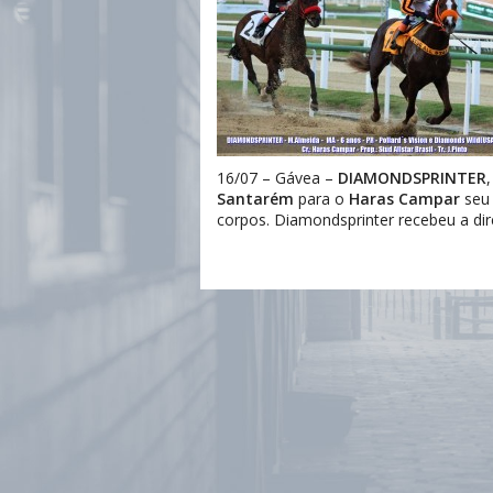
16/07 – Gávea –
DIAMONDSPRINTER
Santarém
para o
Haras Campar
seu 
corpos. Diamondsprinter recebeu a dir