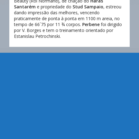
Beauty (Roi Normand), de criação do
Haras
Santarém
e propriedade do
Stud Sampaio
, estreou
dando impressão das melhores, vencendo
praticamente de ponta à ponta em 1100 m areia, no
tempo de 66´75 por 11 ¾ corpos.
Perbene
foi dirigido
por V. Borges e tem o treinamento orientado por
Estanislau Petrochinski.