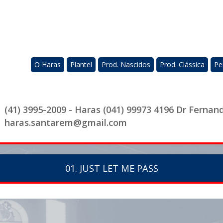
O Haras
Plantel
Prod. Nascidos
Prod. Clássica
Pe
(41) 3995-2009 - Haras (041) 99973 4196 Dr Fernan
haras.santarem@gmail.com
01. JUST LET ME PASS