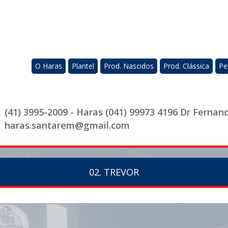
O Haras
Plantel
Prod. Nascidos
Prod. Clássica
Pe
(41) 3995-2009 - Haras (041) 99973 4196 Dr Fernan
haras.santarem@gmail.com
02. TREVOR