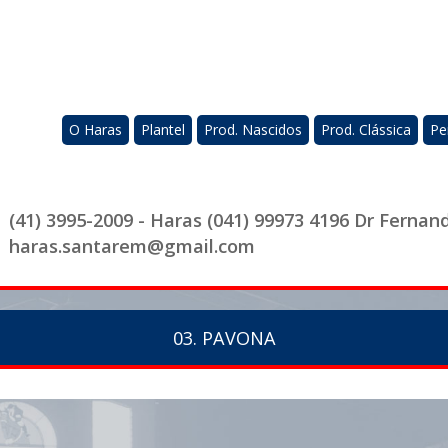
O Haras
Plantel
Prod. Nascidos
Prod. Clássica
Pe
(41) 3995-2009 - Haras (041) 99973 4196 Dr Fernan
haras.santarem@gmail.com
03. PAVONA