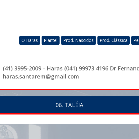
O Haras
Plantel
Prod. Nascidos
Prod. Clássica
Pe
(41) 3995-2009 - Haras (041) 99973 4196 Dr Fernan
haras.santarem@gmail.com
06. TALÉIA