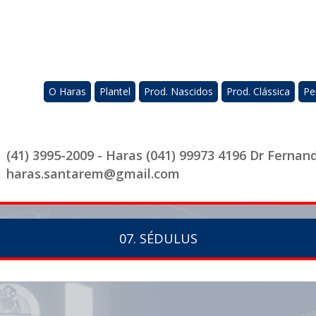
O Haras
Plantel
Prod. Nascidos
Prod. Clássica
Pe
(41) 3995-2009 - Haras (041) 99973 4196 Dr Fernan
haras.santarem@gmail.com
07. SÉDULUS