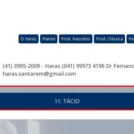
O Haras
Plantel
Prod. Nascidos
Prod. Clássica
Pe
(41) 3995-2009 - Haras (041) 99973 4196 Dr Fernan
haras.santarem@gmail.com
11. TÁCIO