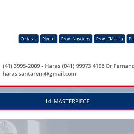
O Haras
Plantel
Prod. Nascidos
Prod. Clássica
Pe
(41) 3995-2009 - Haras (041) 99973 4196 Dr Fernan
haras.santarem@gmail.com
14. MASTERPIECE