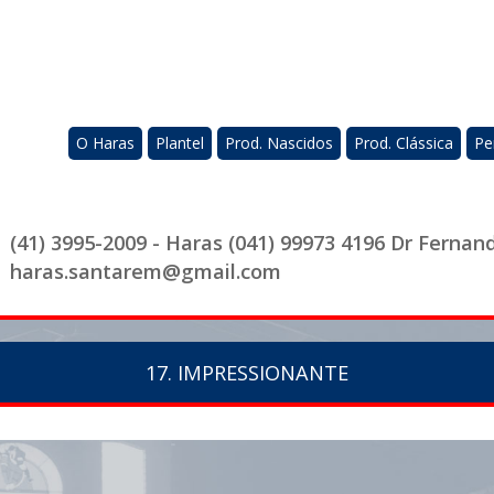
O Haras
Plantel
Prod. Nascidos
Prod. Clássica
Pe
(41) 3995-2009 - Haras (041) 99973 4196 Dr Fernan
haras.santarem@gmail.com
17. IMPRESSIONANTE