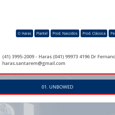
O Haras
Plantel
Prod. Nascidos
Prod. Clássica
Pe
(41) 3995-2009 - Haras (041) 99973 4196 Dr Fernan
haras.santarem@gmail.com
01. UNBOWED