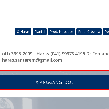
O Haras
Plantel
Prod. Nascidos
Prod. Clássica
Pe
(41) 3995-2009 - Haras (041) 99973 4196 Dr Fernan
haras.santarem@gmail.com
XIANGGANG IDOL